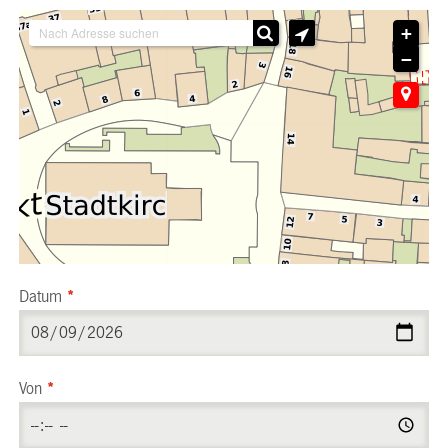
+
−
Datum
*
Von
*