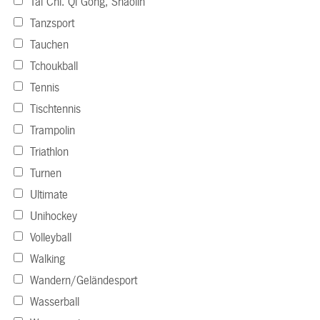
Tai Chi. Qi Gong, Shaolin
Tanzsport
Tauchen
Tchoukball
Tennis
Tischtennis
Trampolin
Triathlon
Turnen
Ultimate
Unihockey
Volleyball
Walking
Wandern/Geländesport
Wasserball