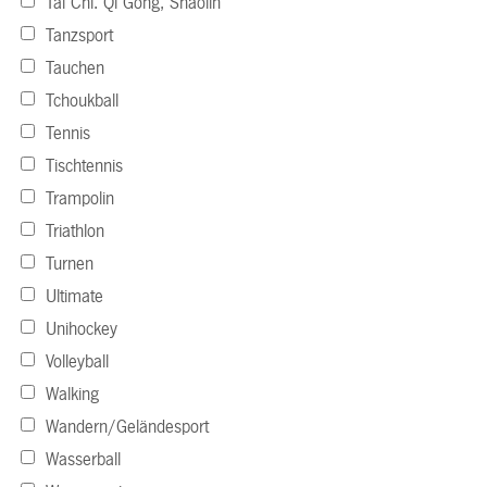
Tai Chi. Qi Gong, Shaolin
Tanzsport
Tauchen
Tchoukball
Tennis
Tischtennis
Trampolin
Triathlon
Turnen
Ultimate
Unihockey
Volleyball
Walking
Wandern/Geländesport
Wasserball