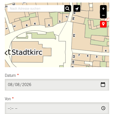
+
−
Datum
*
Von
*