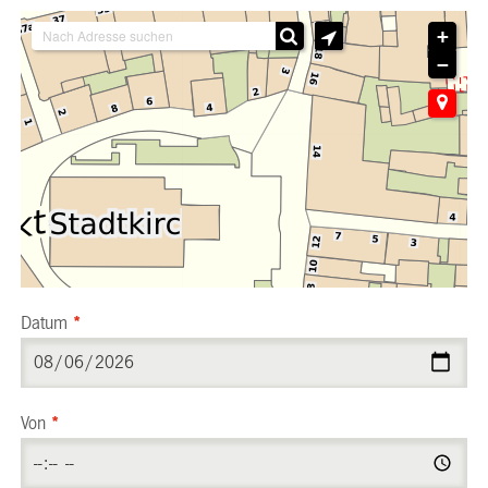
+
−
Datum
*
Von
*