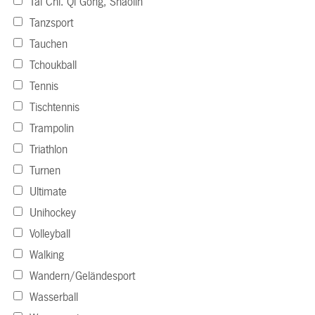
Tai Chi. Qi Gong, Shaolin
Tanzsport
Tauchen
Tchoukball
Tennis
Tischtennis
Trampolin
Triathlon
Turnen
Ultimate
Unihockey
Volleyball
Walking
Wandern/Geländesport
Wasserball