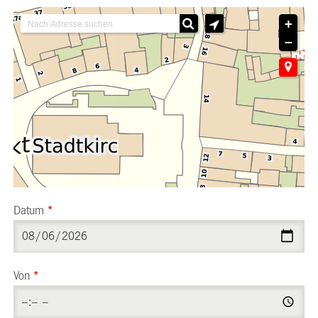
+
−
Datum
*
Von
*