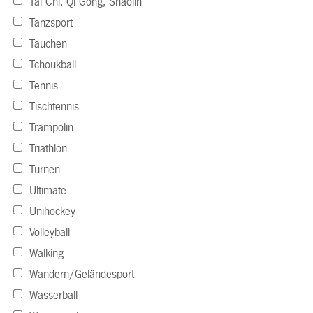
Tai Chi. Qi Gong, Shaolin
Tanzsport
Tauchen
Tchoukball
Tennis
Tischtennis
Trampolin
Triathlon
Turnen
Ultimate
Unihockey
Volleyball
Walking
Wandern/Geländesport
Wasserball