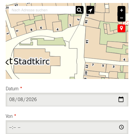
+
−
Datum
*
Von
*