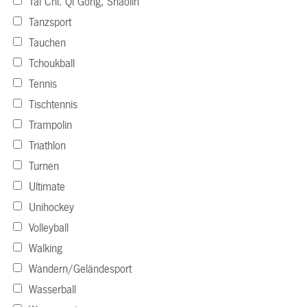
Tai Chi. Qi Gong, Shaolin
Tanzsport
Tauchen
Tchoukball
Tennis
Tischtennis
Trampolin
Triathlon
Turnen
Ultimate
Unihockey
Volleyball
Walking
Wandern/Geländesport
Wasserball