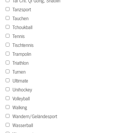
Tai Chi. Qi Gong, Shaolin
Tanzsport
Tauchen
Tchoukball
Tennis
Tischtennis
Trampolin
Triathlon
Turnen
Ultimate
Unihockey
Volleyball
Walking
Wandern/Geländesport
Wasserball