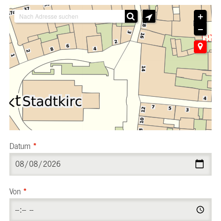
+
−
Datum
*
Von
*