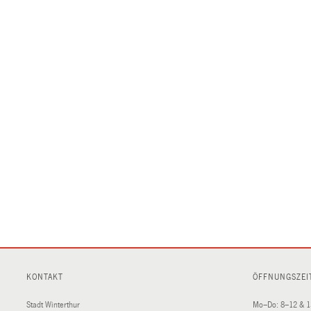
KONTAKT
ÖFFNUNGSZEI
Stadt Winterthur
Mo–Do: 8–12 & 1