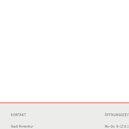
KONTAKT
ÖFFNUNGSZEI
Stadt Winterthur
Mo–Do: 8–12 & 1