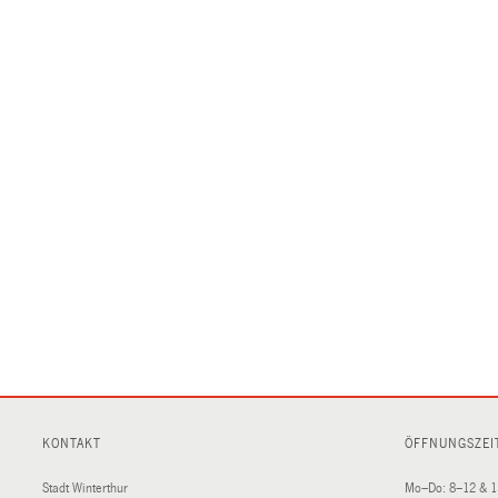
KONTAKT
ÖFFNUNGSZEI
Stadt Winterthur
Mo–Do: 8–12 & 1