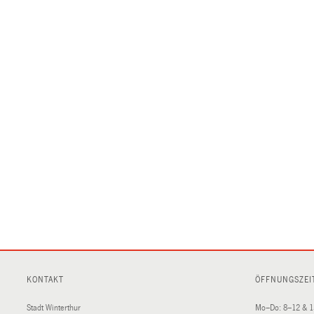
KONTAKT
ÖFFNUNGSZEI
Stadt Winterthur
Mo–Do: 8–12 & 1