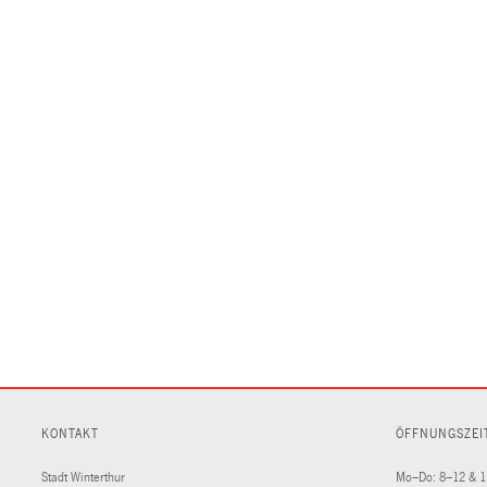
KONTAKT
ÖFFNUNGSZEI
Stadt Winterthur
Mo–Do: 8–12 & 1