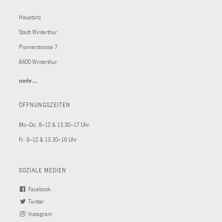
Hauptsitz
Stadt Winterthur
Pionierstrasse 7
8400 Winterthur
mehr…
(External
Link)
ÖFFNUNGSZEITEN
Mo–Do: 8–12 & 13.30–17 Uhr
Fr: 8–12 & 13.30–16 Uhr
SOZIALE MEDIEN
Facebook
(External
Twitter
(External
Link)
Instagram
Link)
(External