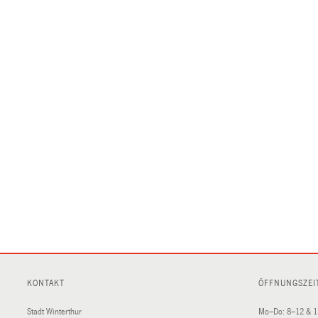
KONTAKT
ÖFFNUNGSZEI
Stadt Winterthur
Mo–Do: 8–12 & 1