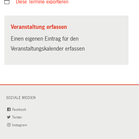
Diese Termine exportieren
Veranstaltung erfassen
Einen eigenen Eintrag für den
Veranstaltungskalender erfassen
SOZIALE MEDIEN
Facebook
(External
Twitter
(External
Link)
Instagram
Link)
(External
Link)