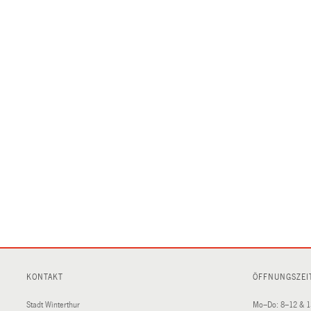
KONTAKT
ÖFFNUNGSZEI
Stadt Winterthur
Mo–Do: 8–12 & 1