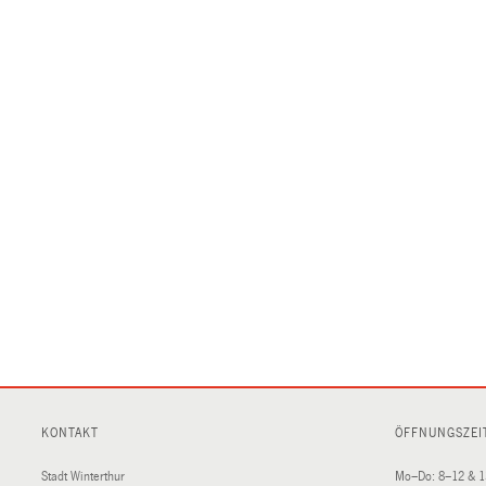
KONTAKT
ÖFFNUNGSZEI
Stadt Winterthur
Mo–Do: 8–12 & 1