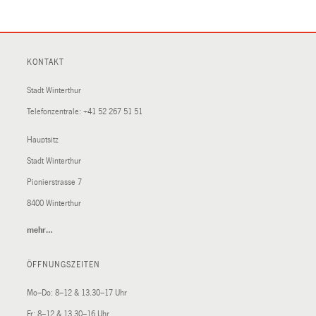
KONTAKT
Stadt Winterthur
Telefonzentrale:
+41 52 267 51 51
Hauptsitz
Stadt Winterthur
Pionierstrasse 7
8400 Winterthur
mehr…
(External
Link)
ÖFFNUNGSZEITEN
Mo–Do: 8–12 & 13.30–17 Uhr
Fr: 8–12 & 13.30–16 Uhr