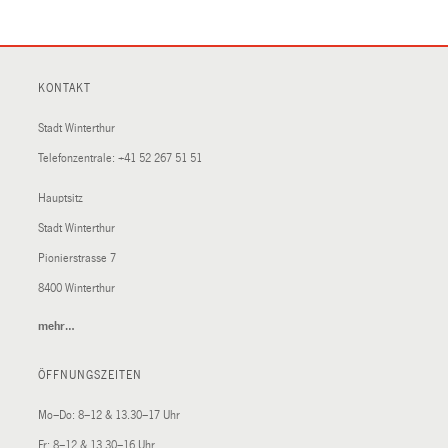
KONTAKT
Stadt Winterthur
Telefonzentrale:
+41 52 267 51 51
Hauptsitz
Stadt Winterthur
Pionierstrasse 7
8400 Winterthur
mehr…
(External
Link)
ÖFFNUNGSZEITEN
Mo–Do: 8–12 & 13.30–17 Uhr
Fr: 8–12 & 13.30–16 Uhr