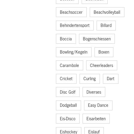
Beachsoccer
Beachvolleyball
Behindertensport
Billard
Boccia
Bogenschiessen
Bowling/Kegeln
Boxen
Carambole
Cheerleaders
Cricket
Curling
Dart
Disc Golf
Diverses
Dodgeball
Easy Dance
Eis-Disco
Eisarbeiten
Eishockey
Eislauf