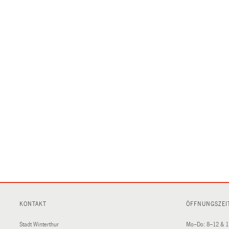
KONTAKT
ÖFFNUNGSZEI
Stadt Winterthur
Mo–Do: 8–12 & 1