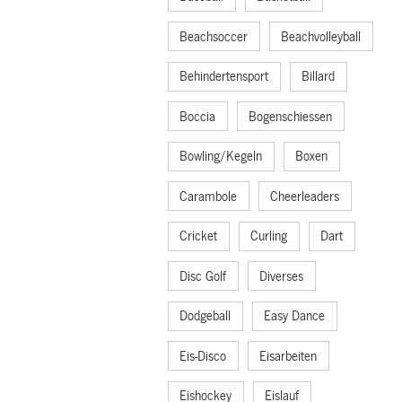
Beachsoccer
Beachvolleyball
Behindertensport
Billard
Boccia
Bogenschiessen
Bowling/Kegeln
Boxen
Carambole
Cheerleaders
Cricket
Curling
Dart
Disc Golf
Diverses
Dodgeball
Easy Dance
Eis-Disco
Eisarbeiten
Eishockey
Eislauf