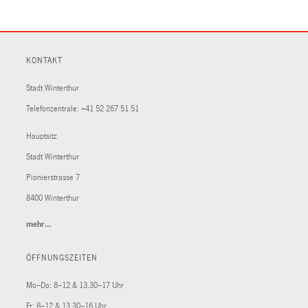
KONTAKT
Stadt Winterthur
Telefonzentrale:
+41 52 267 51 51
Hauptsitz
Stadt Winterthur
Pionierstrasse 7
8400 Winterthur
mehr…
(External
Link)
ÖFFNUNGSZEITEN
Mo–Do: 8–12 & 13.30–17 Uhr
Fr: 8–12 & 13.30–16 Uhr