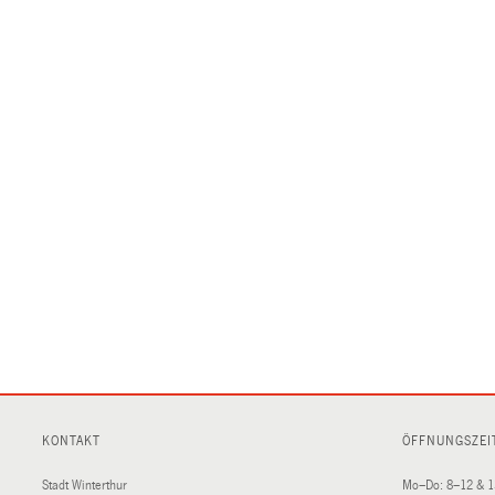
KONTAKT
ÖFFNUNGSZEI
Stadt Winterthur
Mo–Do: 8–12 & 1