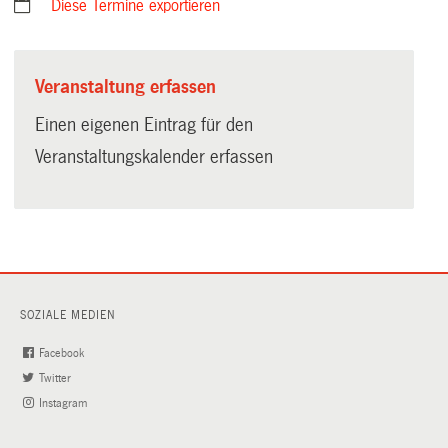
Diese Termine exportieren
Veranstaltung erfassen
Einen eigenen Eintrag für den
Veranstaltungskalender erfassen
SOZIALE MEDIEN
Facebook
(External
Twitter
(External
Link)
Instagram
Link)
(External
Link)