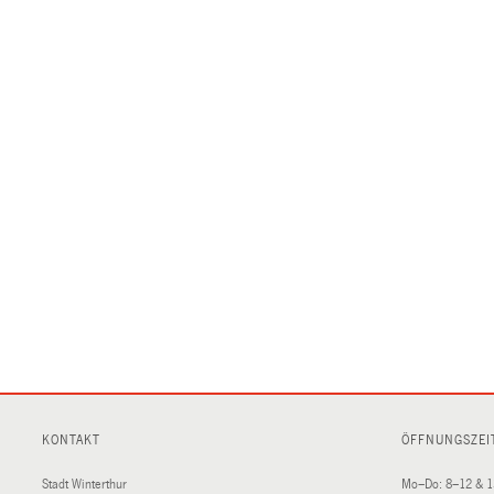
KONTAKT
ÖFFNUNGSZEI
Stadt Winterthur
Mo–Do: 8–12 & 1