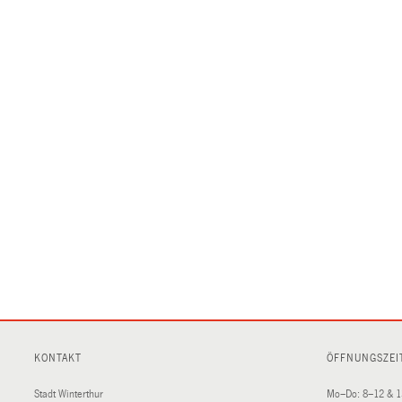
KONTAKT
ÖFFNUNGSZEI
Stadt Winterthur
Mo–Do: 8–12 & 1