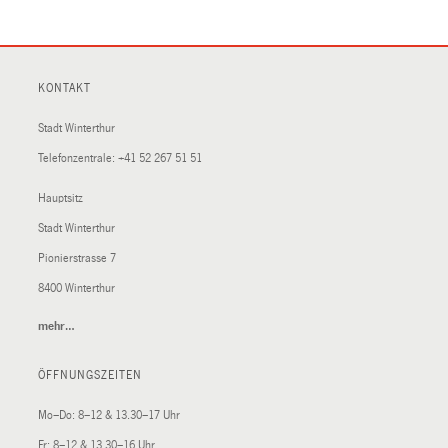
KONTAKT
Stadt Winterthur
Telefonzentrale:
+41 52 267 51 51
Hauptsitz
Stadt Winterthur
Pionierstrasse 7
8400 Winterthur
mehr…
(External
Link)
ÖFFNUNGSZEITEN
Mo–Do: 8–12 & 13.30–17 Uhr
Fr: 8–12 & 13.30–16 Uhr