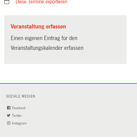
Diese Termine exportieren
Veranstaltung erfassen
Einen eigenen Eintrag für den
Veranstaltungskalender erfassen
SOZIALE MEDIEN
Facebook
(External
Twitter
(External
Link)
Instagram
Link)
(External
Link)