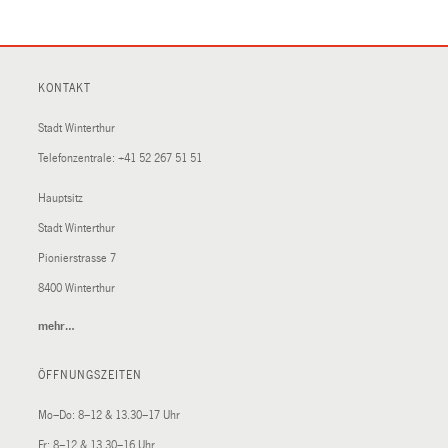
KONTAKT
Stadt Winterthur
Telefonzentrale:
+41 52 267 51 51
Hauptsitz
Stadt Winterthur
Pionierstrasse 7
8400 Winterthur
mehr…
(External
Link)
ÖFFNUNGSZEITEN
Mo–Do: 8–12 & 13.30–17 Uhr
Fr: 8–12 & 13.30–16 Uhr