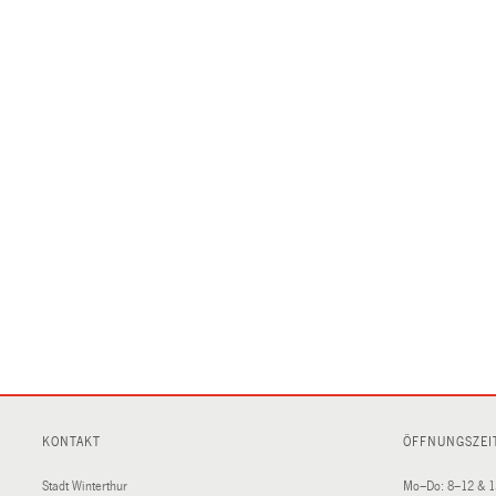
KONTAKT
ÖFFNUNGSZEI
Stadt Winterthur
Mo–Do: 8–12 & 1