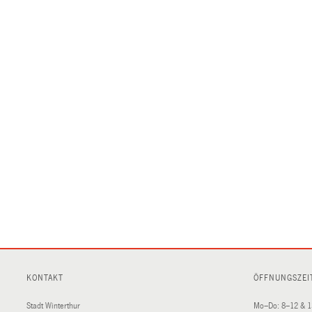
KONTAKT
ÖFFNUNGSZEI
Stadt Winterthur
Mo–Do: 8–12 & 1