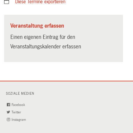
Diese Termine exportieren
Veranstaltung erfassen
Einen eigenen Eintrag für den
Veranstaltungskalender erfassen
SOZIALE MEDIEN
Facebook
(External
Twitter
(External
Link)
Instagram
Link)
(External
Link)