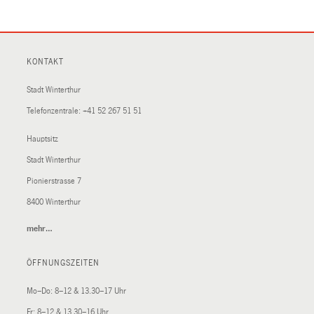
KONTAKT
Stadt Winterthur
Telefonzentrale:
+41 52 267 51 51
Hauptsitz
Stadt Winterthur
Pionierstrasse 7
8400 Winterthur
mehr…
(External
Link)
ÖFFNUNGSZEITEN
Mo–Do: 8–12 & 13.30–17 Uhr
Fr: 8–12 & 13.30–16 Uhr