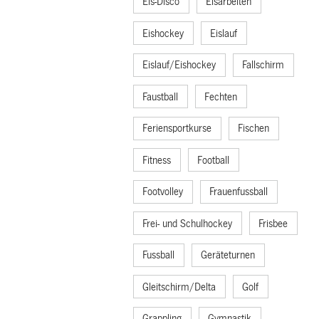
Eis-Disco
Eisarbeiten
Eishockey
Eislauf
Eislauf/Eishockey
Fallschirm
Faustball
Fechten
Feriensportkurse
Fischen
Fitness
Football
Footvolley
Frauenfussball
Frei- und Schulhockey
Frisbee
Fussball
Geräteturnen
Gleitschirm/Delta
Golf
Grappling
Gymnastik