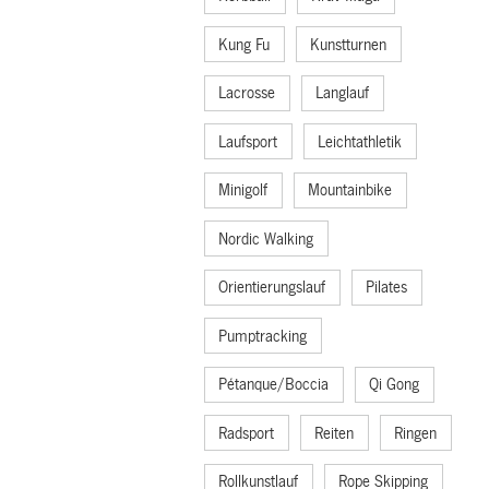
Kung Fu
Kunstturnen
Lacrosse
Langlauf
Laufsport
Leichtathletik
Minigolf
Mountainbike
Nordic Walking
Orientierungslauf
Pilates
Pumptracking
Pétanque/Boccia
Qi Gong
Radsport
Reiten
Ringen
Rollkunstlauf
Rope Skipping