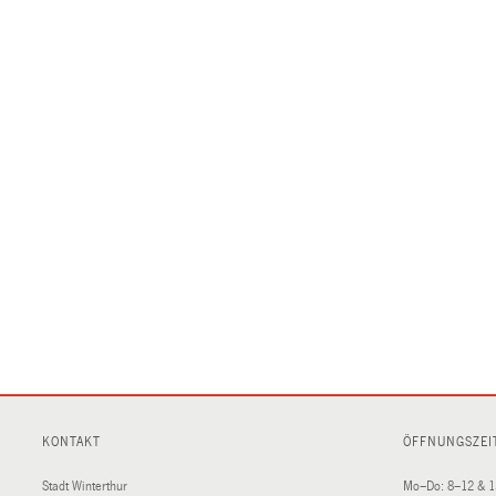
KONTAKT
ÖFFNUNGSZEI
Stadt Winterthur
Mo–Do: 8–12 & 1