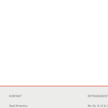
KONTAKT
ÖFFNUNGSZEI
Stadt Winterthur
Mo–Do: 8–12 & 1