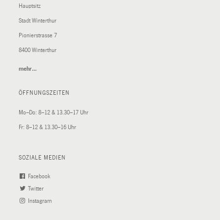
Hauptsitz
Stadt Winterthur
Pionierstrasse 7
8400 Winterthur
mehr…
(External
Link)
ÖFFNUNGSZEITEN
Mo–Do: 8–12 & 13.30–17 Uhr
Fr: 8–12 & 13.30–16 Uhr
SOZIALE MEDIEN
Facebook
(External
Twitter
(External
Link)
Instagram
Link)
(External
Link)