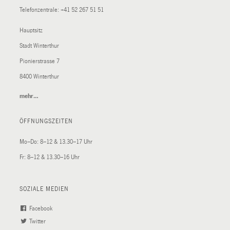
Telefonzentrale:
+41 52 267 51 51
Hauptsitz
Stadt Winterthur
Pionierstrasse 7
8400 Winterthur
mehr…
(External
Link)
ÖFFNUNGSZEITEN
Mo–Do: 8–12 & 13.30–17 Uhr
Fr: 8–12 & 13.30–16 Uhr
SOZIALE MEDIEN
Facebook
(External
Twitter
(External
Link)