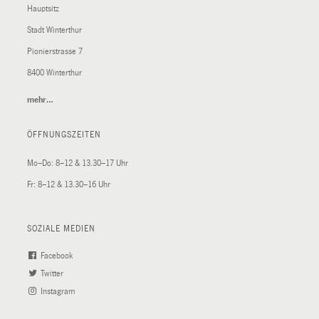
Hauptsitz
Stadt Winterthur
Pionierstrasse 7
8400 Winterthur
mehr…
(External
Link)
ÖFFNUNGSZEITEN
Mo–Do: 8–12 & 13.30–17 Uhr
Fr: 8–12 & 13.30–16 Uhr
SOZIALE MEDIEN
Facebook
(External
Twitter
(External
Link)
Instagram
Link)
(External
Link)