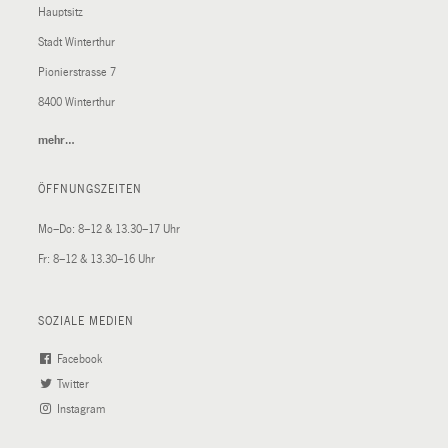
Hauptsitz
Stadt Winterthur
Pionierstrasse 7
8400 Winterthur
mehr…
(External
Link)
ÖFFNUNGSZEITEN
Mo–Do: 8–12 & 13.30–17 Uhr
Fr: 8–12 & 13.30–16 Uhr
SOZIALE MEDIEN
Facebook
(External
Twitter
(External
Link)
Instagram
Link)
(External
Link)