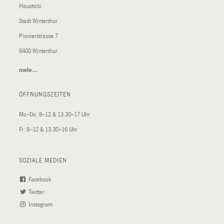
Hauptsitz
Stadt Winterthur
Pionierstrasse 7
8400 Winterthur
mehr…
(External
Link)
ÖFFNUNGSZEITEN
Mo–Do: 8–12 & 13.30–17 Uhr
Fr: 8–12 & 13.30–16 Uhr
SOZIALE MEDIEN
Facebook
(External
Twitter
(External
Link)
Instagram
Link)
(External
Link)