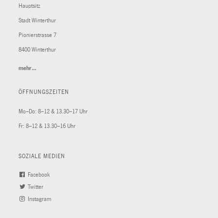
Hauptsitz
Stadt Winterthur
Pionierstrasse 7
8400 Winterthur
mehr…
(External
Link)
ÖFFNUNGSZEITEN
Mo–Do: 8–12 & 13.30–17 Uhr
Fr: 8–12 & 13.30–16 Uhr
SOZIALE MEDIEN
Facebook
(External
Twitter
(External
Link)
Instagram
Link)
(External
Link)