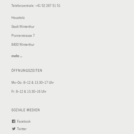
Telefonzentrale:
+41 52 267 51 51
Hauptsitz
Stadt Winterthur
Pionierstrasse 7
8400 Winterthur
mehr…
(External
Link)
ÖFFNUNGSZEITEN
Mo–Do: 8–12 & 13.30–17 Uhr
Fr: 8–12 & 13.30–16 Uhr
SOZIALE MEDIEN
Facebook
(External
Twitter
(External
Link)