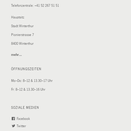
Telefonzentrale:
+41 52 267 51 51
Hauptsitz
Stadt Winterthur
Pionierstrasse 7
8400 Winterthur
mehr…
(External
Link)
ÖFFNUNGSZEITEN
Mo–Do: 8–12 & 13.30–17 Uhr
Fr: 8–12 & 13.30–16 Uhr
SOZIALE MEDIEN
Facebook
(External
Twitter
(External
Link)