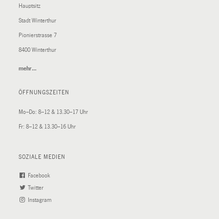
Hauptsitz
Stadt Winterthur
Pionierstrasse 7
8400 Winterthur
mehr…
(External
Link)
ÖFFNUNGSZEITEN
Mo–Do: 8–12 & 13.30–17 Uhr
Fr: 8–12 & 13.30–16 Uhr
SOZIALE MEDIEN
Facebook
(External
Twitter
(External
Link)
Instagram
Link)
(External
Link)