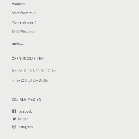
Hauptsitz
Stadt Winterthur
Pionierstrasse 7
8400 Winterthur
mehr…
(External
Link)
ÖFFNUNGSZEITEN
Mo–Do: 8–12 & 13.30–17 Uhr
Fr: 8–12 & 13.30–16 Uhr
SOZIALE MEDIEN
Facebook
(External
Twitter
(External
Link)
Instagram
Link)
(External
Link)