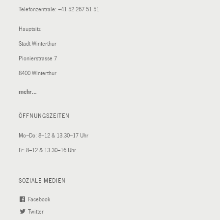
Telefonzentrale:
+41 52 267 51 51
Hauptsitz
Stadt Winterthur
Pionierstrasse 7
8400 Winterthur
mehr…
(External
Link)
ÖFFNUNGSZEITEN
Mo–Do: 8–12 & 13.30–17 Uhr
Fr: 8–12 & 13.30–16 Uhr
SOZIALE MEDIEN
Facebook
(External
Twitter
(External
Link)