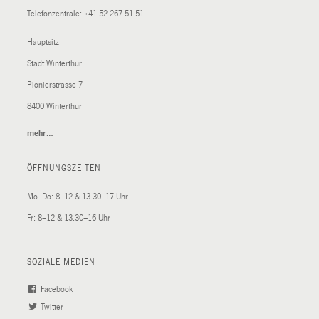
Telefonzentrale:
+41 52 267 51 51
Hauptsitz
Stadt Winterthur
Pionierstrasse 7
8400 Winterthur
mehr…
(External
Link)
ÖFFNUNGSZEITEN
Mo–Do: 8–12 & 13.30–17 Uhr
Fr: 8–12 & 13.30–16 Uhr
SOZIALE MEDIEN
Facebook
(External
Twitter
(External
Link)