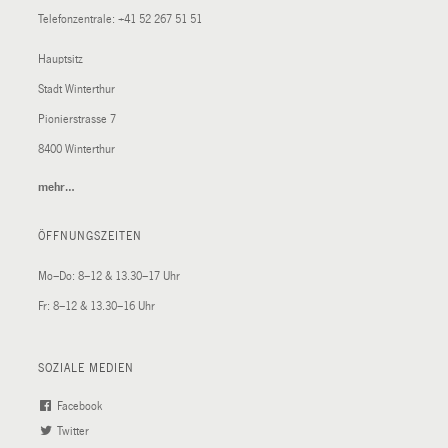
Telefonzentrale:
+41 52 267 51 51
Hauptsitz
Stadt Winterthur
Pionierstrasse 7
8400 Winterthur
mehr…
(External
Link)
ÖFFNUNGSZEITEN
Mo–Do: 8–12 & 13.30–17 Uhr
Fr: 8–12 & 13.30–16 Uhr
SOZIALE MEDIEN
Facebook
(External
Twitter
(External
Link)