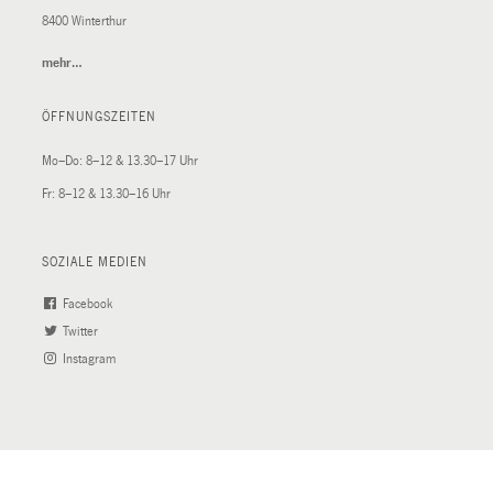
8400 Winterthur
mehr…
(External
Link)
ÖFFNUNGSZEITEN
Mo–Do: 8–12 & 13.30–17 Uhr
Fr: 8–12 & 13.30–16 Uhr
SOZIALE MEDIEN
Facebook
(External
Twitter
(External
Link)
Instagram
Link)
(External
Link)